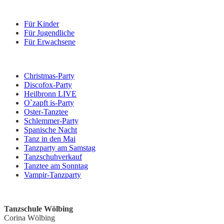
Kurse
Für Kinder
Für Jugendliche
Für Erwachsene
Veranstaltungen
Christmas-Party
Discofox-Party
Heilbronn LIVE
O`zapft is-Party
Oster-Tanztee
Schlemmer-Party
Spanische Nacht
Tanz in den Mai
Tanzparty am Samstag
Tanzschuhverkauf
Tanztee am Sonntag
Vampir-Tanzparty
Kontakt
Tanzschule Wölbing
Corina Wölbing