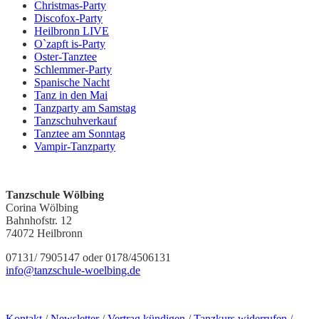
Christmas-Party
Discofox-Party
Heilbronn LIVE
O`zapft is-Party
Oster-Tanztee
Schlemmer-Party
Spanische Nacht
Tanz in den Mai
Tanzparty am Samstag
Tanzschuhverkauf
Tanztee am Sonntag
Vampir-Tanzparty
Kontakt
Tanzschule Wölbing
Corina Wölbing
Bahnhofstr. 12
74072 Heilbronn
07131/ 7905147 oder 0178/4506131
info@tanzschule-woelbing.de
Kontakt
/
Newsletter
/
Vertrag kündigen
/
Tanzkurs widerrufen
/