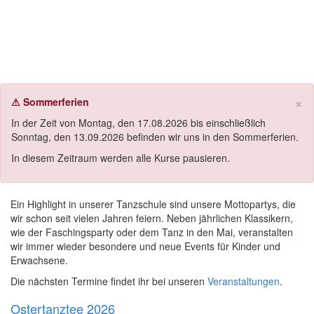
Bildergalerien
Naviga
Bilder und Impressionen unserer Tanzpartys, Veranstaltungen
und Events in der Tanzschule Wölbing Heilbronn.
×
⚠ Sommerferien
In der Zeit von Montag, den 17.08.2026 bis einschließlich
Sonntag, den 13.09.2026 befinden wir uns in den Sommerferien.
In diesem Zeitraum werden alle Kurse pausieren.
Ein Highlight in unserer Tanzschule sind unsere Mottopartys, die
wir schon seit vielen Jahren feiern. Neben jährlichen Klassikern,
wie der Faschingsparty oder dem Tanz in den Mai, veranstalten
wir immer wieder besondere und neue Events für Kinder und
Erwachsene.
Die nächsten Termine findet ihr bei unseren
Veranstaltungen
.
Ostertanztee 2026