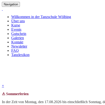
Navigation
Willkommen in der Tanzschule Wölbing
Über uns
Kurse
Events
Gutschein
Galerien
Kontakt
Newsletter
FAQ
Tanzlexikon
Kinderweihnachtsfeier 2019
Bilder und Impressionen unserer Kinderweihnachtsfeier vom 13.12.2
×
⚠ Sommerferien
In der Zeit von Montag, den 17.08.2026 bis einschließlich Sonntag, 