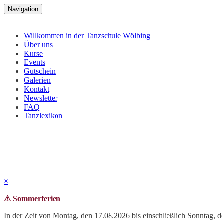
Navigation
Willkommen in der Tanzschule Wölbing
Über uns
Kurse
Events
Gutschein
Galerien
Kontakt
Newsletter
FAQ
Tanzlexikon
Kurse
Zur Zeit bieten wir über 60 Kurse aus den Bereichen Standard und L
×
⚠ Sommerferien
In der Zeit von Montag, den 17.08.2026 bis einschließlich Sonntag, 