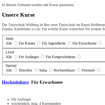
In diesem Zeitraum werden alle Kurse pausieren.
Unsere Kurse
Die Tanzschule Wölbing ist Ihre neue Tanzschule im Raum Heilbronn
Zumba, Kindertanz u.v.m. Für welche Kurse wünschen Sie weitere Inf
Stufe
Alle
Für Kinder
Für Jugendliche
Für Erwachsene
Level
Alle
Für Anfänger
Für Fortgeschrittene
Spezial
Alle
Discofox
Salsa
Hochzeitskurs
Freestyle
Hochzeitskurs
Für Erwachsene
Für Anfänger
wöchentlich, insg. 4 Kursstunden