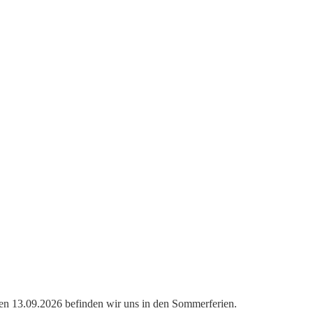
atein, Discofox, Zumba, Kindertanz u.v.m.
den 13.09.2026 befinden wir uns in den Sommerferien.