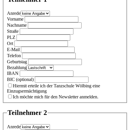
Anrede
Vorname
Nachname
Straße
PLZ
Ort
E-Mail
Telefon
Geburtstag
Bezahlung
IBAN
BIC (optional)
Hiermit erteile ich der Tanzschule Wölbing eine
Einzugsermächtigung
Ich möchte mich für den Newsletter anmelden.
Teilnehmer 2
Anrede