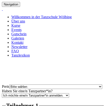
Navigation
Willkommen in der Tanzschule Wölbing
Über uns
Kurse
Events
Gutschein
Galerien
Kontakt
Newsletter
FAQ
Tanzlexikon
Anmeldung Tanzkreis
Jeden Donnerstag, um 20:30 Uhr
Preis
Haben Sie eine/n Tanzpartner*in?
Teilnehmer 1