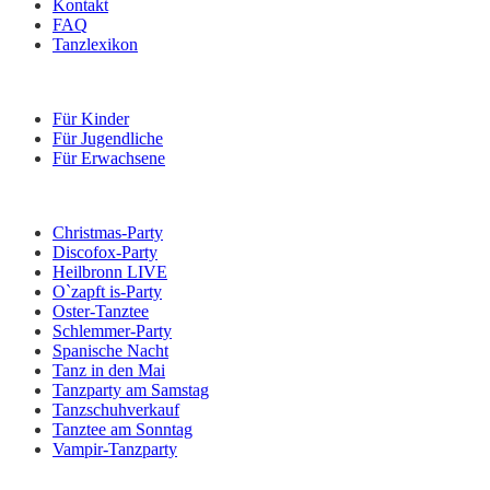
Kontakt
FAQ
Tanzlexikon
Kurse
Für Kinder
Für Jugendliche
Für Erwachsene
Veranstaltungen
Christmas-Party
Discofox-Party
Heilbronn LIVE
O`zapft is-Party
Oster-Tanztee
Schlemmer-Party
Spanische Nacht
Tanz in den Mai
Tanzparty am Samstag
Tanzschuhverkauf
Tanztee am Sonntag
Vampir-Tanzparty
Kontakt