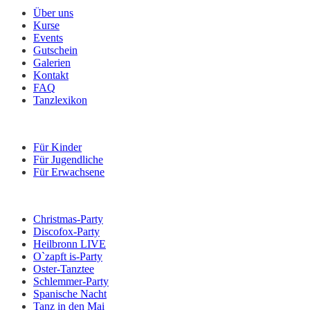
Über uns
Kurse
Events
Gutschein
Galerien
Kontakt
FAQ
Tanzlexikon
Kurse
Für Kinder
Für Jugendliche
Für Erwachsene
Veranstaltungen
Christmas-Party
Discofox-Party
Heilbronn LIVE
O`zapft is-Party
Oster-Tanztee
Schlemmer-Party
Spanische Nacht
Tanz in den Mai