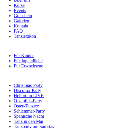
Über uns
Kurse
Events
Gutschein
Galerien
Kontakt
FAQ
Tanzlexikon
Kurse
Für Kinder
Für Jugendliche
Für Erwachsene
Veranstaltungen
Christmas-Party
Discofox-Party
Heilbronn LIVE
O`zapft is-Party
Oster-Tanztee
Schlemmer-Party
Spanische Nacht
Tanz in den Mai
Tanzparty am Samstag