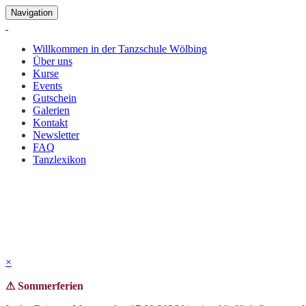
Navigation
Willkommen in der Tanzschule Wölbing
Über uns
Kurse
Events
Gutschein
Galerien
Kontakt
Newsletter
FAQ
Tanzlexikon
Tanz in den Mai 2025
Ein unvergesslichen Abend mit Showtanz der Formation aus Mannheim, 
mitgetanzt, gefeiert und gesungen haben - wir freuen uns aufs nächst
×
⚠ Sommerferien