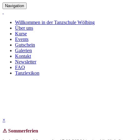
Navigation
Willkommen in der Tanzschule Wölbing
Über uns
Kurse
Events
Gutschein
Galerien
Kontakt
Newsletter
FAQ
Tanzlexikon
Vampir-Party 2024
Wenn Schatten tanzen... In der Nacht der Vampire erwachte unsere 
Vampirparty verbracht.
×
⚠ Sommerferien