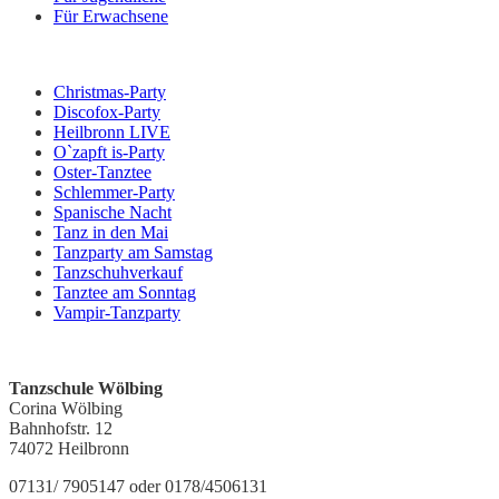
Für Erwachsene
Veranstaltungen
Christmas-Party
Discofox-Party
Heilbronn LIVE
O`zapft is-Party
Oster-Tanztee
Schlemmer-Party
Spanische Nacht
Tanz in den Mai
Tanzparty am Samstag
Tanzschuhverkauf
Tanztee am Sonntag
Vampir-Tanzparty
Kontakt
Tanzschule Wölbing
Corina Wölbing
Bahnhofstr. 12
74072 Heilbronn
07131/ 7905147 oder 0178/4506131