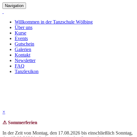
Navigation
Willkommen in der Tanzschule Wölbing
Über uns
Kurse
Events
Gutschein
Galerien
Kontakt
Newsletter
FAQ
Tanzlexikon
Schlemmerparty 2019
Bilder und Impressionen unserer Schlemmerparty vom 14.12.2019
×
⚠ Sommerferien
In der Zeit von Montag, den 17.08.2026 bis einschließlich Sonntag,