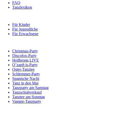
FAQ
Tanzlexikon
Kurse
Für Kinder
Für Jugendliche
Für Erwachsene
Veranstaltungen
Christmas-Party
Discofox-Party
Heilbronn LIVE
O`zapft is-Party
Oster-Tanztee
Schlemmer-Party
Spanische Nacht
Tanz in den Mai
Tanzparty am Samstag
Tanzschuhverkauf
Tanztee am Sonntag
Vampir-Tanzparty
Kontakt