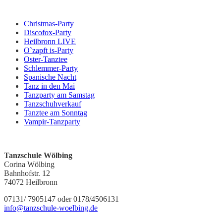
Veranstaltungen
Christmas-Party
Discofox-Party
Heilbronn LIVE
O`zapft is-Party
Oster-Tanztee
Schlemmer-Party
Spanische Nacht
Tanz in den Mai
Tanzparty am Samstag
Tanzschuhverkauf
Tanztee am Sonntag
Vampir-Tanzparty
Kontakt
Tanzschule Wölbing
Corina Wölbing
Bahnhofstr. 12
74072 Heilbronn
07131/ 7905147 oder 0178/4506131
info@tanzschule-woelbing.de